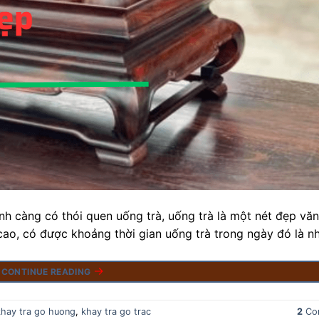
ành càng có thói quen uống trà, uống trà là một nét đẹp vă
cao, có được khoảng thời gian uống trà trong ngày đó là n
→
CONTINUE READING
khay tra go huong
,
khay tra go trac
2
Co