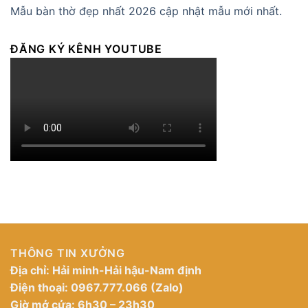
Mẫu bàn thờ đẹp nhất 2026 cập nhật mẫu mới nhất.
ĐĂNG KÝ KÊNH YOUTUBE
THÔNG TIN XƯỞNG
Địa chỉ: Hải minh-Hải hậu-Nam định
Điện thoại: 0967.777.066 (Zalo)
Giờ mở cửa: 6h30 – 23h30