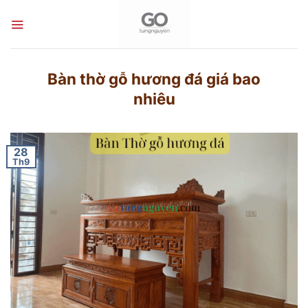
Skip
to
content
Bàn thờ gỗ hương đá giá bao
nhiêu
28
Th9